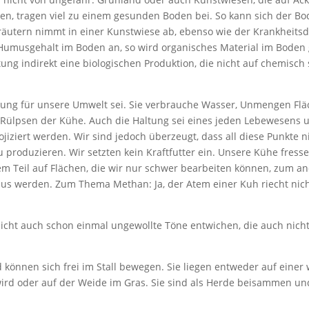
, tragen viel zu einem gesunden Boden bei. So kann sich der Bod
räutern nimmt in einer Kunstwiese ab, ebenso wie der Krankheits
r Humusgehalt im Boden an, so wird organisches Material im Bod
ung indirekt eine biologischen Produktion, die nicht auf chemisch
altung für unsere Umwelt sei. Sie verbrauche Wasser, Unmengen Fläc
 Rülpsen der Kühe. Auch die Haltung sei eines jeden Lebewesens 
projiziert werden. Wir sind jedoch überzeugt, dass all diese Punkte 
 produzieren. Wir setzten kein Kraftfutter ein. Unsere Kühe fress
em Teil auf Flächen, die wir nur schwer bearbeiten können, zum an
s werden. Zum Thema Methan: Ja, der Atem einer Kuh riecht nicht
icht auch schon einmal ungewollte Töne entwichen, die auch nich
önnen sich frei im Stall bewegen. Sie liegen entweder auf einer 
 wird oder auf der Weide im Gras. Sie sind als Herde beisammen und